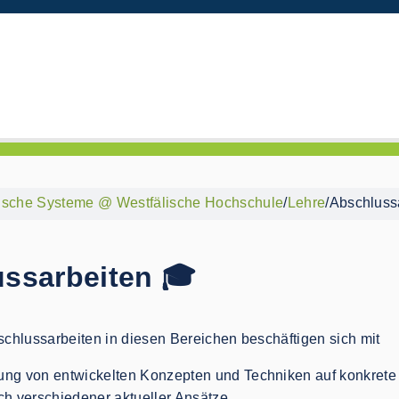
ische Systeme @ Westfälische Hochschule
/
Lehre
/
Abschluss
ssarbeiten 🎓
chlussarbeiten in diesen Bereichen beschäftigen sich mit
ng von entwickelten Konzepten und Techniken auf konkret
h verschiedener aktueller Ansätze,