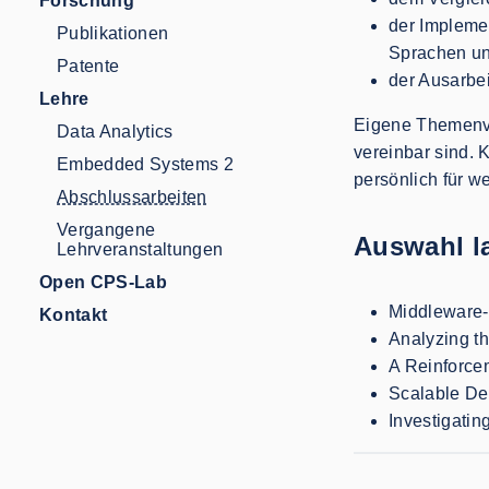
Forschung
der Implemen
Publikationen
Sprachen un
Patente
der Ausarbe
Lehre
Eigene Themenvor
Data Analytics
vereinbar sind. 
Embedded Systems 2
persönlich für w
Abschlussarbeiten
Vergangene
Auswahl l
Lehrveranstaltungen
Open CPS-Lab
Middleware-
Kontakt
Analyzing th
A Reinforce
Scalable De
Investigati