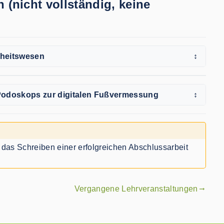
(nicht vollständig, keine
dheitswesen
↕
Podoskops zur digitalen Fußvermessung
↕
ür das Schreiben einer erfolgreichen Abschlussarbeit
Vergangene Lehrveranstaltungen
gdoc_arrow_right_alt