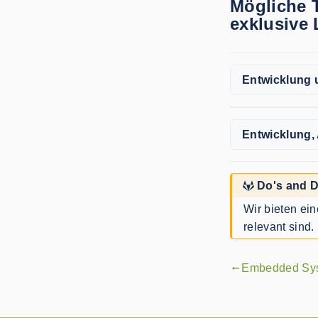
Mögliche T
exklusive 
Entwicklung 
Entwicklung,
Do's and D
Wir bieten ein
relevant sind
Embedded Sy
gdoc_arrow_left_alt