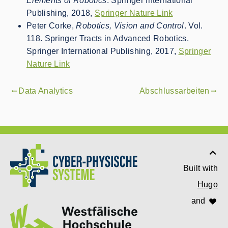
Elements of Robotics
. Springer International
Publishing, 2018,
Springer Nature Link
Peter Corke,
Robotics, Vision and Control
. Vol.
118. Springer Tracts in Advanced Robotics.
Springer International Publishing, 2017,
Springer
Nature Link
Data Analytics
Abschlussarbeiten
gdoc_arrow_left_alt
gdoc_arrow_right_alt
Built with
Hugo
and