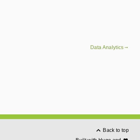
Data Analytics
gdoc_arrow_right_alt
Back to top