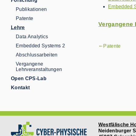
Forschung
Embedded S
Publikationen
Patente
Vergangene 
Lehre
Data Analytics
Embedded Systems 2
Patente
gdoc_arrow_left_alt
Abschlussarbeiten
Vergangene
Lehrveranstaltungen
Open CPS-Lab
Kontakt
Westfälische H
Neidenburger S