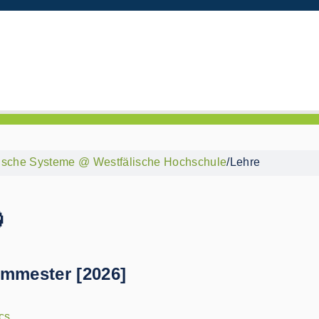
ische Systeme @ Westfälische Hochschule
/
Lehre

mester [2026]
cs