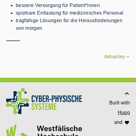
bessere Versorgung für Patient*innen
spürbare Entlastung für medizinisches Personal
tragfähige Lösungen für die Herausforderungen
von morgen
⸻
Aktuelles
gdoc_arrow_right_alt
Built with
Hugo
and