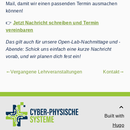
Mail, damit wir einen passenden Termin ausmachen
können!
👉
Jetzt Nachricht schreiben und Termin
vereinbaren
Das gilt auch für unsere Open-Lab-Nachmittage und -
Abende: Schick uns einfach eine kurze Nachricht
vorab, und wir planen dich fest ein!
Vergangene Lehrveranstaltungen
Kontakt
gdoc_arrow_left_alt
gdoc_arrow_right_alt
Built with
Hugo